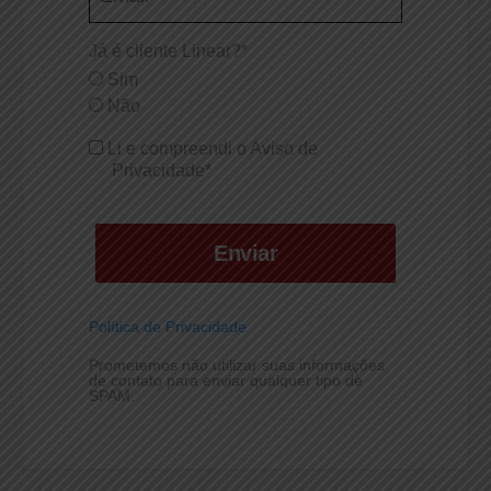
Já é cliente Linear?*
Sim
Não
Li e compreendi o Aviso de
Privacidade*
Enviar
Política de Privacidade
Prometemos não utilizar suas informações
de contato para enviar qualquer tipo de
SPAM.