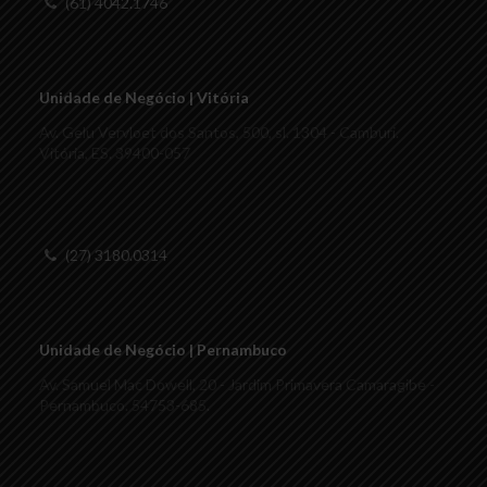
(61) 4042.1746
Unidade de Negócio | Vitória
Av. Gelu Vervloet dos Santos, 500, sl. 1304 - Camburi.
Vitória, ES. 39400-057
(27) 3180.0314
Unidade de Negócio | Pernambuco
Av. Samuel Mac Dowell, 20 - Jardim Primavera Camaragibe -
Pernambuco. 54753-685.