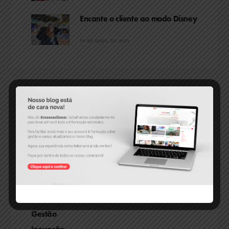
Encante o cliente ao modo Disney
19 DE ABRIL DE 2021
CATEGORIAS
Compras
ERP
Estoque
Financeiro
Fiscal e Tributário
Gestão