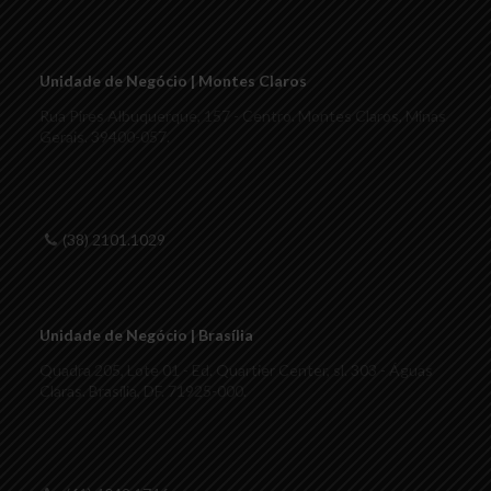
Unidade de Negócio | Montes Claros
Rua Pires Albuquerque, 157 - Centro. Montes Claros, Minas
Gerais. 39400-057.
(38) 2101.1029
Unidade de Negócio | Brasília
Quadra 205, Lote 01 - Ed. Quartier Center, sl. 303 - Águas
Claras. Brasília, DF. 71925-000.