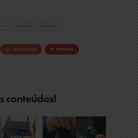
DO
TECNOLOGIA
TENDÊNCIAS
GOOGLE PLUS
PINTEREST
es conteúdos!