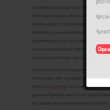
As vendas online são uma realidade e preci
empresa e para os clientes. O primeiro p
online e qual é o comportamento do consu
necessário que você invista em um sistem
supermercado com uma plataforma que ate
um bom planejamento logístico, para que 
possa fazer entregas rápidas.
A sua empresa precisa garantir que os c
online e que eles consigam realizá-las com 
oferece o
e-promo
. Essa solução tem cone
personalizável de acordo com a identidade
lo e ajudar seu empreendimento a crescer