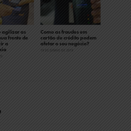
agilizar as
Como as fraudes em
ua frente de
cartão de crédito podem
ir a
afetar o seu negócio?
cia
19 DE JUNHO DE 2019
20
o