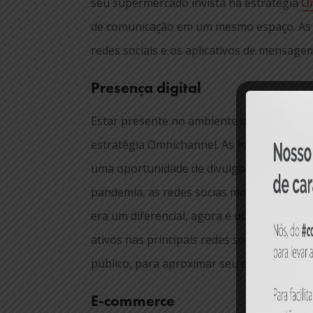
seu supermercado invista na estratégia
O
de comunicação em um mesmo espaço. As
redes sociais e os aplicativos de mensagem
Presença digital
Estar presente no ambiente digital é fun
estratégia Omnichannel. As mídias sociais
uma oportunidade de divulgação e atração 
pandemia, as redes socias mostraram que, 
era um diferencial, agora é obrigatório. P
ativos nas principais redes sociais e pro
público, para aproximar seu estabelecimen
E-commerce