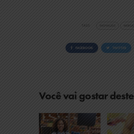
TAGS
INOVAÇÃO
MERCA
FACEBOOK
TWITTER
Você vai gostar dest