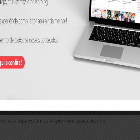
sam ser eficientes e efetivas para sua
asso é conhecer como funciona o mercado
midor para esse tipo de venda. Depois, é
a ERP que integre as informações do seu
nda a sua proposta de venda. Por fim, tenha
você consiga ter controle do seu estoque e
onsumidores sintam segurança na compra
facilidade. Para isso, a Linear Sistemas
xão direta com seu cliente e é totalmente
 da sua loja. Estamos disponíveis para atendê-
.