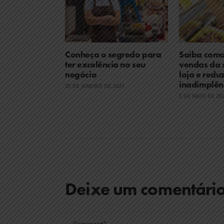
Conheça o segredo para
Saiba como 
ter excelência no seu
vendas da s
negócio
loja e reduz
inadimplên
25 DE JANEIRO DE 2021
5 DE MAIO DE 20
Deixe um comentári