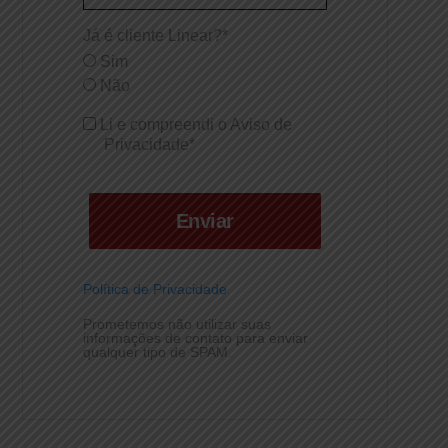
Já é cliente Linear?*
Sim
Não
Li e compreendi o Aviso de
Privacidade*
Enviar
Política de Privacidade
Prometemos não utilizar suas
informações de contato para enviar
qualquer tipo de SPAM.