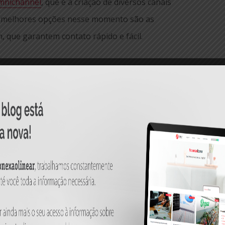
mnichannel
, que é a criação de diversos canais
 melhores opções nesse momento são as
, que garantem contato rápido e fácil.
damental para qualquer empresa e faz parte da
 são importantes canais de comunicação e
de clientes para o seu negócio. Durante a
se antes estar presente no ambiente digital
or isso, faça com que sua empresa tenha perfis
duza conteúdo que interesse e motive seu
to do cliente.