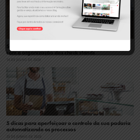
Saiba como aumentar a lucratividade da sua loja
com a organização dos check stands
16 DE JULHO DE 2020
5 dicas para aperfeiçoar o controle da sua padaria
automatizando os processos
25 DE JUNHO DE 2020