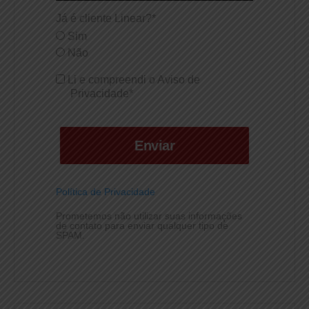
Já é cliente Linear?*
Sim
Não
Li e compreendi o Aviso de
Privacidade*
Enviar
Política de Privacidade
Prometemos não utilizar suas informações
de contato para enviar qualquer tipo de
SPAM.