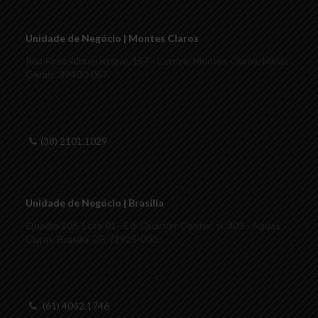
Unidade de Negócio | Montes Claros
Rua Pires Albuquerque, 157 - Centro. Montes Claros, Minas
Gerais. 39400-057.
(38) 2101.1029
Unidade de Negócio | Brasília
Quadra 205, Lote 01 - Ed. Quartier Center, sl. 303 - Águas
Claras. Brasília, DF. 71925-000.
(61) 4042.1746