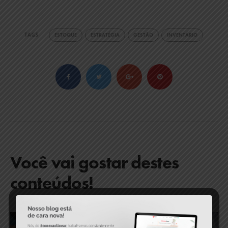
TAGS
ESTOQUE
ESTRATÉGIA
GESTÃO
INVENTÁRIO
Você vai gostar destes
conteúdos!