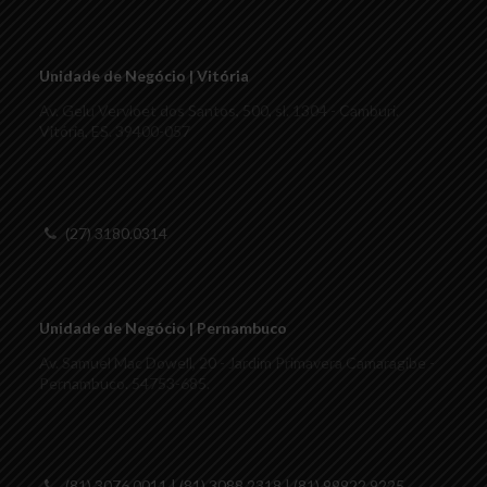
Unidade de Negócio | Vitória
Av. Gelu Vervloet dos Santos, 500, sl. 1304 - Camburi.
Vitória, ES. 39400-057
(27) 3180.0314
Unidade de Negócio | Pernambuco
Av. Samuel Mac Dowell, 20 - Jardim Primavera Camaragibe -
Pernambuco. 54753-685.
(81) 3076.0011 | (81) 3088.2318 | (81) 99922.9225